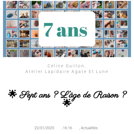
Céline Guillon,
Atelier Lapidaire Agate Et Lune
🌟 Sept ans ? L’âge de Raison ?
🌟
22/01/2025
,
16:16
,
Actualités