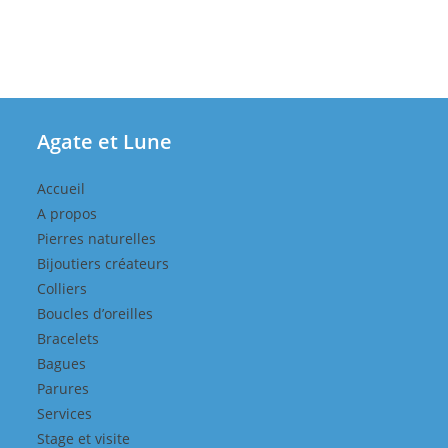
Ma
Boutique
Agate et Lune
Accueil
A propos
Pierres naturelles
Bijoutiers créateurs
Colliers
Boucles d’oreilles
Bracelets
Bagues
Parures
Services
Stage et visite