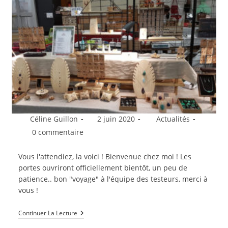
Auteur/autrice
Publication
Post
Céline Guillon
2 juin 2020
Actualités
de
publiée :
category:
Commentaires
0 commentaire
la
de
publication :
la
Vous l'attendiez, la voici ! Bienvenue chez moi ! Les
publication :
portes ouvriront officiellement bientôt, un peu de
patience.. bon "voyage" à l'équipe des testeurs, merci à
vous !
Ouverture
Continuer La Lecture
De