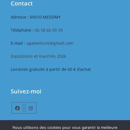
Contact
Adresse : 69510 MESSIMY
Téléphone :
06 58 66 99 39
E-mail :
agateetlune@gmail.com
Expositions et marchés 2026
Livraison gratuite à partir de 60 € d’achat
Suivez-moi
S’ouvre
S’ouvre
dans
dans
Nous utilisons des cookies pour vous garantir la meilleure