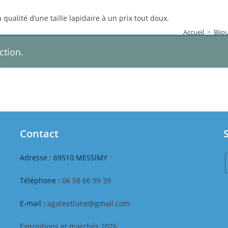
a qualité d’une taille lapidaire à un prix tout doux.
Accueil
>
Bijo
ction.
Contact
Adresse : 69510 MESSIMY
S
Téléphone :
06 58 66 99 39
E-mail :
agateetlune@gmail.com
Expositions et marchés 2026