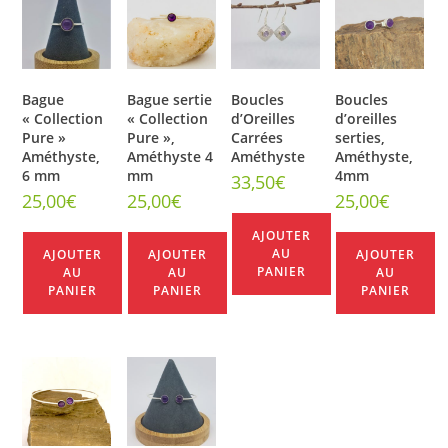
Bague
Bague sertie
Boucles
Boucles
« Collection
« Collection
d’Oreilles
d’oreilles
Pure »
Pure »,
Carrées
serties,
Améthyste,
Améthyste 4
Améthyste
Améthyste,
6 mm
mm
4mm
33,50
€
25,00
€
25,00
€
25,00
€
AJOUTER
AU
AJOUTER
AJOUTER
AJOUTER
PANIER
AU
AU
AU
PANIER
PANIER
PANIER