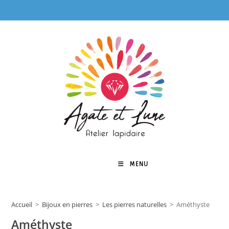
Skip
to
content
MENU
0
Accueil
>
Bijoux en pierres
>
Les pierres naturelles
>
Améthyste
Améthyste