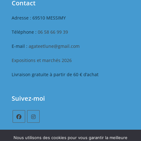
Contact
Adresse : 69510 MESSIMY
Téléphone :
06 58 66 99 39
E-mail :
agateetlune@gmail.com
Expositions et marchés 2026
Livraison gratuite à partir de 60 € d’achat
Suivez-moi
S’ouvre
S’ouvre
dans
dans
Nous utilisons des cookies pour vous garantir la meilleure