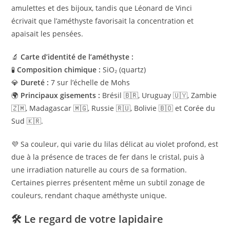
amulettes et des bijoux, tandis que Léonard de Vinci
écrivait que l’améthyste favorisait la concentration et
apaisait les pensées.
🔬
Carte d’identité de l’améthyste :
🧪
Composition chimique :
SiO₂ (quartz)
💎
Dureté :
7 sur l’échelle de Mohs
🌍
Principaux gisements :
Brésil 🇧🇷, Uruguay 🇺🇾, Zambie
🇿🇲, Madagascar 🇲🇬, Russie 🇷🇺, Bolivie 🇧🇴 et Corée du
Sud 🇰🇷.
💜 Sa couleur, qui varie du lilas délicat au violet profond, est
due à la présence de traces de fer dans le cristal, puis à
une irradiation naturelle au cours de sa formation.
Certaines pierres présentent même un subtil zonage de
couleurs, rendant chaque améthyste unique.
🛠️
Le regard de votre lapidaire