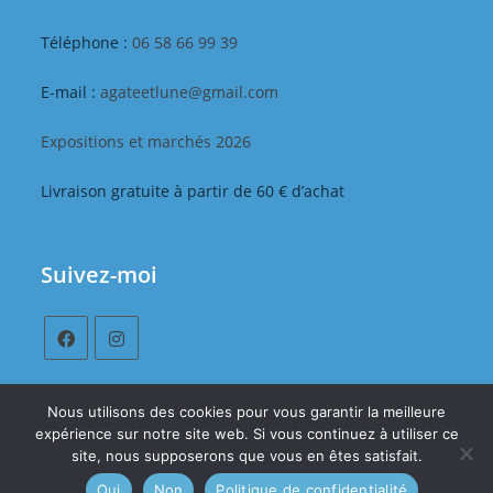
Téléphone :
06 58 66 99 39
E-mail :
agateetlune@gmail.com
Expositions et marchés 2026
Livraison gratuite à partir de 60 € d’achat
Suivez-moi
Nous utilisons des cookies pour vous garantir la meilleure
expérience sur notre site web. Si vous continuez à utiliser ce
Mentions légales
Conditions Générales de Vente
site, nous supposerons que vous en êtes satisfait.
Politique de confidentialité
Gestion des cookies
Oui
Non
Politique de confidentialité