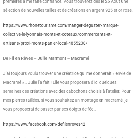
premières à me faire confiance. Vous trouverez dès le 26 Août une
sélection de nouvelles tailles et de créations en argent 925 et or rose.
https://www.rhonetourisme.com/manger-deguster/marque-
collective-le-lyonnais-monts-et-coteaux/commercants-et-
artisans/proxi-monts-panier-local-4855238/
De Fil en Rêves – Julie Marmont – Macramé
J’ai toujours voulu trouver une créatrice qui me donnerait « envie de
Macramé »… Julie l’a fait ! Elle vous proposera d’ici quelques
semaines des créations avec des cabochons choisis à l’atelier. Pour
mes pierres taillées, si vous souhaitez un montage en macramé, je
vous proposerai de passer par ses doigts de fée…
https://www.facebook.com/defilenreves42