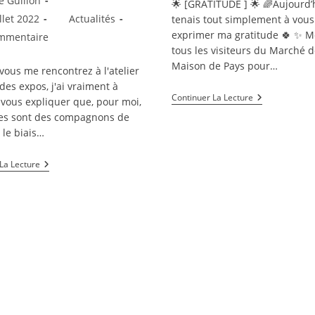
e Guillon
🌟 [GRATITUDE ] 🌟 🌈Aujourd’h
publication :
ion
Post
llet 2022
Actualités
tenais tout simplement à vous
category:
exprimer ma gratitude 🍀 ✨ M
aires
mmentaire
on :
tous les visiteurs du Marché d
Maison de Pays pour…
vous me rencontrez à l'atelier
on :
des expos, j'ai vraiment à
Merci
Continuer La Lecture
vous expliquer que, pour moi,
!
res sont des compagnons de
 le biais…
Ma
La Lecture
Philosophie
🌿