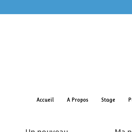
Skip
to
content
Accueil
A Propos
Stage
P
Un nouveau
Ma p