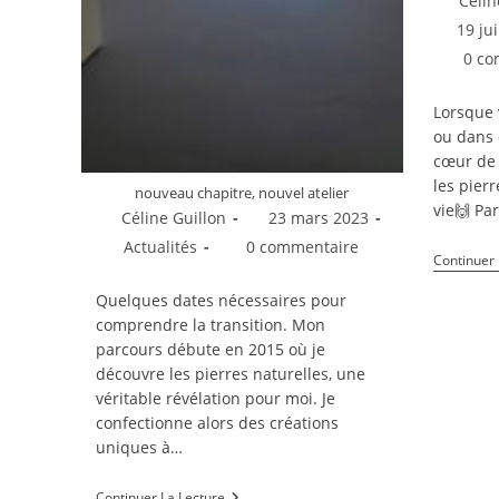
Célin
de
Publicat
19 jui
la
publiée :
Comment
0 co
publicati
de
la
Lorsque 
publicati
ou dans 
cœur de 
les pier
nouveau chapitre, nouvel atelier
vie🙌 Par
Auteur/autrice
Publication
Céline Guillon
23 mars 2023
de
publiée :
Post
Commentaires
Actualités
0 commentaire
Continuer 
la
category:
de
publication :
la
Quelques dates nécessaires pour
publication :
comprendre la transition. Mon
parcours débute en 2015 où je
découvre les pierres naturelles, une
véritable révélation pour moi. Je
confectionne alors des créations
uniques à…
Un
Continuer La Lecture