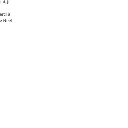
ui, je
erci à
e Noël -