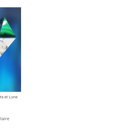
ate et Lune
s
taire