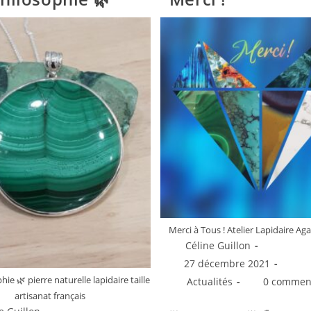
Merci à Tous ! Atelier Lapidaire Ag
Auteur/autrice
Céline Guillon
de
Publication
27 décembre 2021
la
publiée :
ie 🌿 pierre naturelle lapidaire taille
Post
Commentaire
Actualités
0 commen
publication :
category:
de
artisanat français
la
utrice