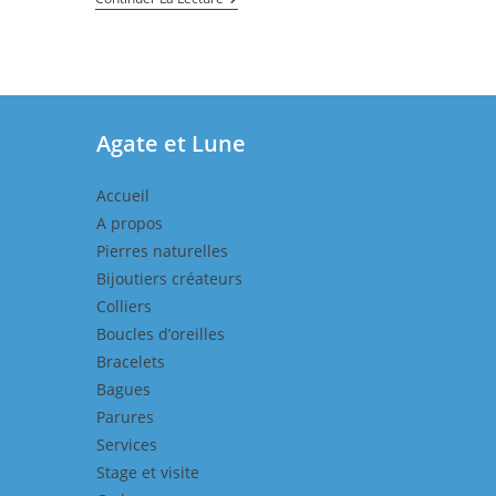
Nouveau
Chapitre…
Mon
Nouvel
Atelier.
Agate et Lune
Accueil
A propos
Pierres naturelles
Bijoutiers créateurs
Colliers
Boucles d’oreilles
Bracelets
Bagues
Parures
Services
Stage et visite