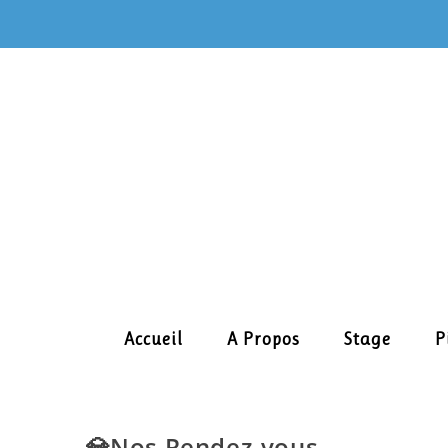
Skip
to
content
Accueil
A Propos
Stage
P
💎Nos Rendez-vous