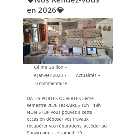
en 2026💎
Auteur/autrice
Céline Guillon
de
Publication
Post
9 janvier 2023
Actualités
la
publiée :
category:
Commentaires
0 commentaire
publication :
de
la
DATES PORTES OUVERTES 2ème
publication :
semestre 2026 HORAIRES 10h - 18h
NON STOP Vous pouvez à cette
occasion déposer vos travaux,
récupérer vos réparations, accéder au
Showroom. - Le samedi 19…