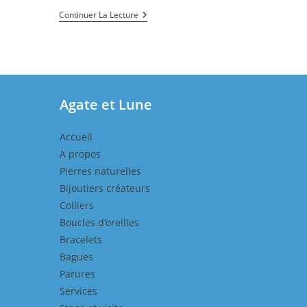
💎
Continuer La Lecture
Nos
Rendez-
Vous
En
2026
💎
Agate et Lune
Accueil
A propos
Pierres naturelles
Bijoutiers créateurs
Colliers
Boucles d’oreilles
Bracelets
Bagues
Parures
Services