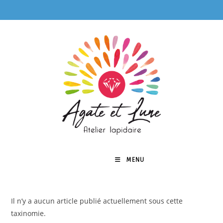
Skip
to
content
MENU
0
Il n’y a aucun article publié actuellement sous cette
taxinomie.