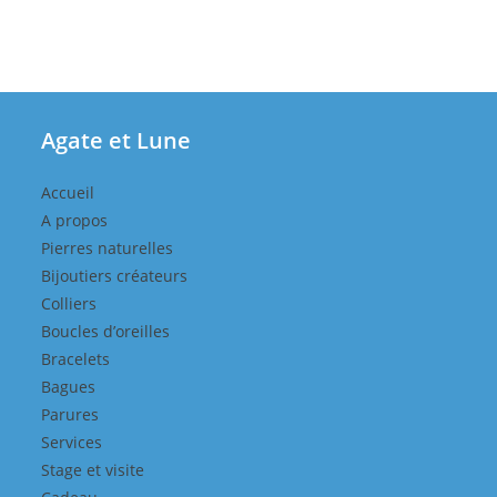
Agate et Lune
Accueil
A propos
Pierres naturelles
Bijoutiers créateurs
Colliers
Boucles d’oreilles
Bracelets
Bagues
Parures
Services
Stage et visite