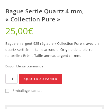
Bague Sertie Quartz 4 mm,
« Collection Pure »
25,00
€
Bague en argent 925 réglable « Collection Pure », avec un
quartz serti 4mm, taille arrondie. Origine de la pierre
naturelle : Brésil. Taille anneau argent : 1 mm.
Disponible sur commande
quantité
AJOUTER AU PANIER
de
Bague
Emballage cadeau
Sertie
Quartz
4