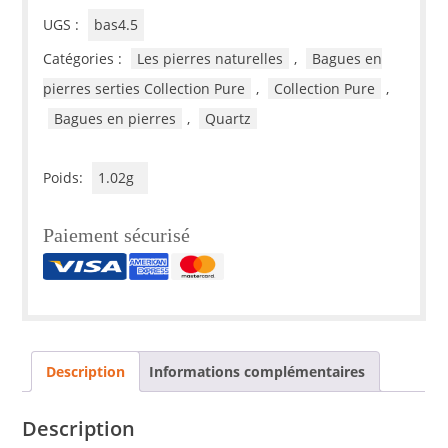
mm,
UGS :
bas4.5
"Collection
Catégories :
Les pierres naturelles
,
Bagues en
Pure"
pierres serties Collection Pure
,
Collection Pure
,
Bagues en pierres
,
Quartz
Poids:
1.02g
Paiement sécurisé
Description
Informations complémentaires
Description