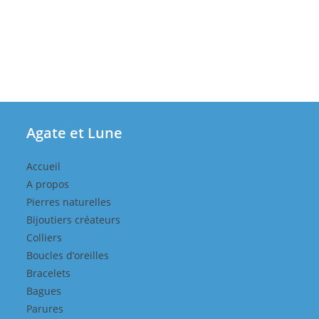
Agate et Lune
Accueil
A propos
Pierres naturelles
Bijoutiers créateurs
Colliers
Boucles d’oreilles
Bracelets
Bagues
Parures