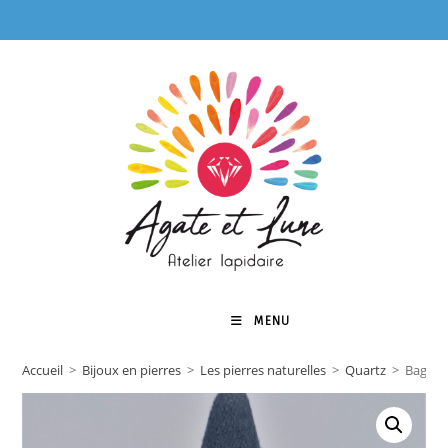
Skip
to
content
MENU
0
Accueil
>
Bijoux en pierres
>
Les pierres naturelles
>
Quartz
>
Bague S