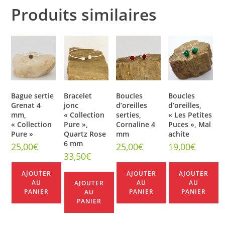
Produits similaires
Bague sertie
Bracelet
Boucles
Boucles
Grenat 4
jonc
d’oreilles
d’oreilles,
mm,
« Collection
serties,
« Les Petites
« Collection
Pure »,
Cornaline 4
Puces », Mal
Pure »
Quartz Rose
mm
achite
6 mm
25,00
€
25,00
€
19,00
€
33,50
€
AJOUTER
AJOUTER
AJOUTER
AU
AU
AU
AJOUTER
PANIER
PANIER
PANIER
AU
PANIER