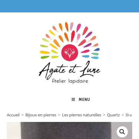
Skip
to
content
MENU
0
Accueil
>
Bijoux en pierres
>
Les pierres naturelles
>
Quartz
>
Bracele