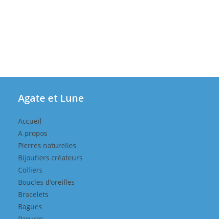
Agate et Lune
Accueil
A propos
Pierres naturelles
Bijoutiers créateurs
Colliers
Boucles d’oreilles
Bracelets
Bagues
Parures