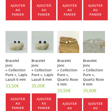
AJOUTER
AJOUTER
AJOUTER
AJOUTER
AU
AU
AU
AU
PANIER
PANIER
PANIER
PANIER
Bracelet
Bracelet
Bracelet
Bracelet
jonc
jonc
jonc
jonc
« Collection
« Collection
« Collection
« Collection
Pure », Lapis
Pure », Lapis
Pure »,
Pure »,
Lazuli 6 mm
Lazuli 8 mm
Quartz Rose
Quartz Rose
6 mm
8 mm
33,50
€
35,00
€
33,50
€
35,00
€
AJOUTER
AJOUTER
AU
AU
AJOUTER
AJOUTER
PANIER
PANIER
AU
AU