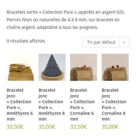
Bracelets sertis « Collection Pure », apprêts en argent 925.
Pierres fines ou naturelles de 4 à 8 mm, sur bracelet en
chaîne argent, adaptable à tous les poignets.
9 résultats affichés
Tri par défaut
Bracelet
Bracelet
Bracelet
Bracelet
jonc
jonc
jonc
jonc
« Collection
« Collection
« Collection
« Collection
Pure »,
Pure »,
Pure »,
Pure »,
Améthyste 6
Améthyste 8
Cornaline 6
Cornaline 8
mm
mm
mm
mm
33,50
€
35,00
€
33,50
€
35,00
€