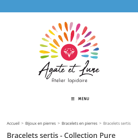
Skip
to
content
MENU
0
Accueil
>
Bijoux en pierres
>
Bracelets en pierres
>
Bracelets sertis - C
Bracelets sertis - Collection Pure