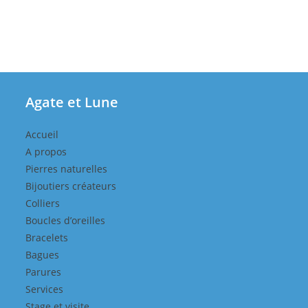
Agate et Lune
Accueil
A propos
Pierres naturelles
Bijoutiers créateurs
Colliers
Boucles d’oreilles
Bracelets
Bagues
Parures
Services
Stage et visite