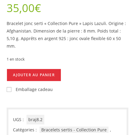
35,00
€
Bracelet jonc serti « Collection Pure »
Lapis Lazuli.
Origine :
Afghanistan.
Dimension de la pierre : 8 mm.
Poids total :
5,10 g.
Apprêts en argent 925 : jonc ovale flexible 60 x 50
mm.
1 en stock
quantité
AJOUTER AU PANIER
de
Bracelet
Emballage cadeau
jonc
"Collection
Pure",
Lapis
UGS :
braj8.2
Lazuli
Catégories :
Bracelets sertis - Collection Pure
,
8