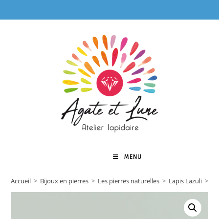
Skip
to
content
MENU
0
Accueil
>
Bijoux en pierres
>
Les pierres naturelles
>
Lapis Lazuli
>
Br