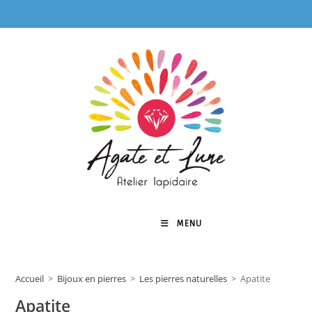
Skip
to
content
MENU
0
Accueil
>
Bijoux en pierres
>
Les pierres naturelles
>
Apatite
Apatite