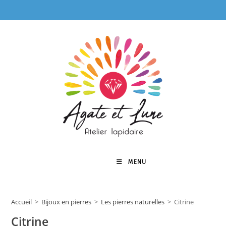
Skip
to
content
MENU
0
Accueil
>
Bijoux en pierres
>
Les pierres naturelles
>
Citrine
Citrine