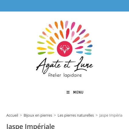
Skip
to
content
MENU
0
Accueil
>
Bijoux en pierres
>
Les pierres naturelles
>
Jaspe Impériale
Jaspe Impériale