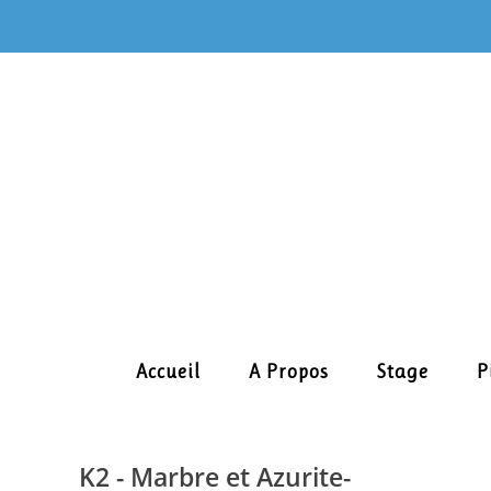
Skip
to
content
Accueil
A Propos
Stage
P
K2 - Marbre et Azurite-