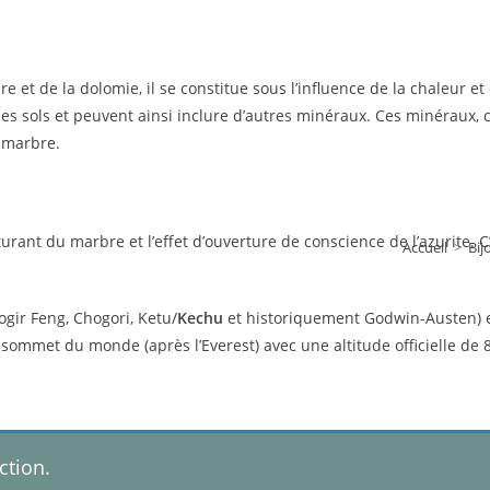
re et de la dolomie, il se constitue sous l’influence de la chaleur et
s sols et peuvent ainsi inclure d’autres minéraux. Ces minéraux, co
u marbre.
turant du marbre et l’effet d’ouverture de conscience de l’azurite. 
Accueil
>
Bij
gir Feng, Chogori, Ketu/
Kechu
et historiquement Godwin-Austen) e
 sommet du monde (après l’Everest) avec une altitude officielle de
ction.