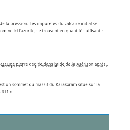
 de la pression. Les impuretés du calcaire initial se
mme ici l’azurite, se trouvent en quantité suffisante
C’est une pierre dédiée dans l’aide de la guérison après
oux en pierres
>
Les pierres naturelles
>
K2 - Marbre et Azurite-
st un sommet du massif du Karakoram situé sur la
 8 611 m