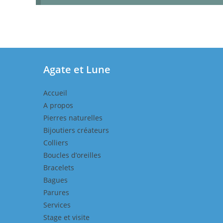
Agate et Lune
Accueil
A propos
Pierres naturelles
Bijoutiers créateurs
Colliers
Boucles d’oreilles
Bracelets
Bagues
Parures
Services
Stage et visite