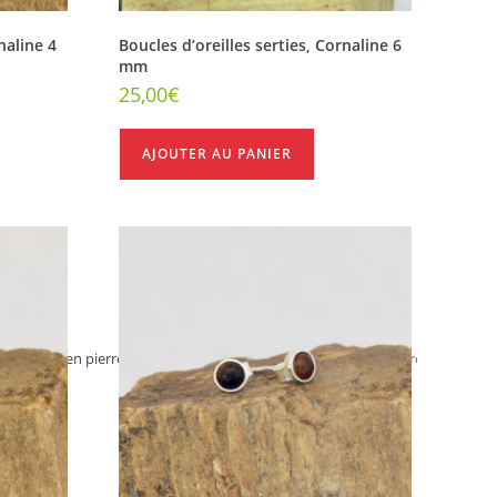
naline 4
Boucles d’oreilles serties, Cornaline 6
mm
25,00
€
AJOUTER AU PANIER
d'oreilles en pierres
>
Boucles d'oreilles serties - Collection Pure