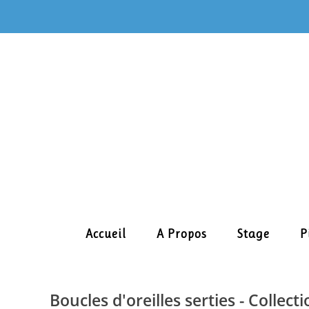
Skip
to
content
Accueil
A Propos
Stage
P
Boucles d'oreilles serties - Collect