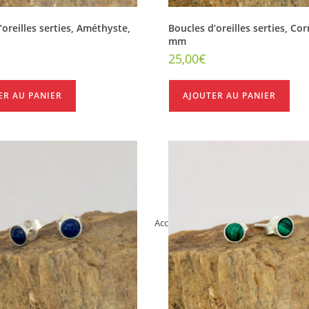
’oreilles serties, Améthyste,
Boucles d’oreilles serties, Cor
mm
25,00
€
ER AU PANIER
AJOUTER AU PANIER
Accueil
>
Bijoux en pierres
>
Boucles 