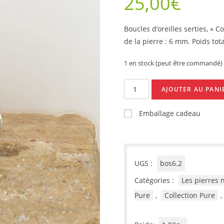
25,00
€
Boucles d’oreilles serties, « 
de la pierre : 6 mm. Poids tota
1 en stock (peut être commandé)
quantité
AJOUTER AU PANI
de
Boucles
Emballage cadeau
d’oreilles
serties,
Malachite
6
UGS :
bos6.2
mm
Catégories :
Les pierres 
Pure
,
Collection Pure
,