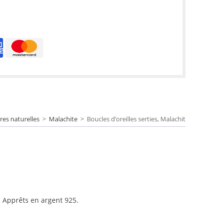
res naturelles
>
Malachite
>
Boucles d’oreilles serties, Malachite 6 mm
g. Apprêts en argent 925.