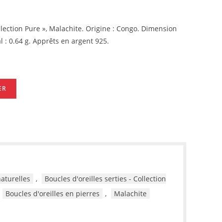
llection Pure », Malachite.
Origine : Congo.
Dimension
l : 0.64 g.
Apprêts en argent 925.
ER
naturelles
,
Boucles d'oreilles serties - Collection
Boucles d'oreilles en pierres
,
Malachite