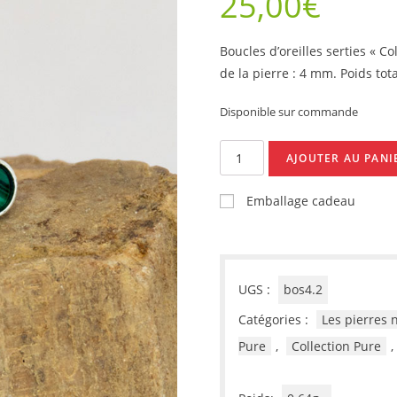
25,00
€
Boucles d’oreilles serties « Co
de la pierre : 4 mm.
Poids tota
Disponible sur commande
quantité
AJOUTER AU PANI
de
Boucles
Emballage cadeau
d'oreilles
serties,
Malachite
4
UGS :
bos4.2
mm
Catégories :
Les pierres 
Pure
,
Collection Pure
,