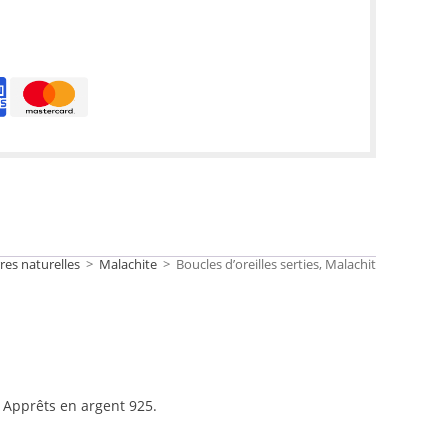
res naturelles
>
Malachite
>
Boucles d’oreilles serties, Malachite 4 mm
.
Apprêts en argent 925.