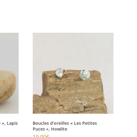
 », Lapis
Boucles d’oreilles « Les Petites
Puces », Howlite
19,00
€