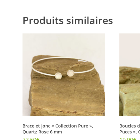
Produits similaires
Bracelet jonc « Collection Pure »,
Boucles d’
Quartz Rose 6 mm
Puces », 
33,50
€
19,00
€